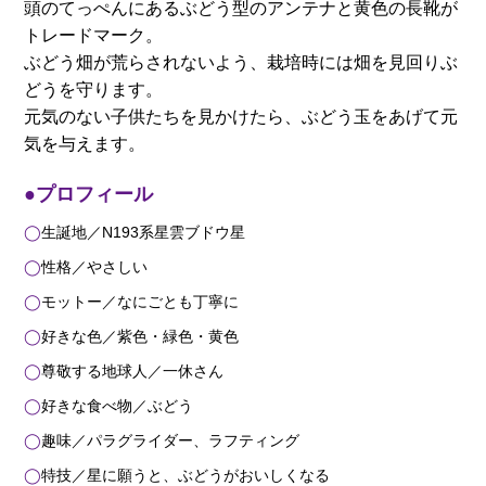
頭のてっぺんにあるぶどう型のアンテナと黄色の長靴が
トレードマーク。
ぶどう畑が荒らされないよう、栽培時には畑を見回りぶ
どうを守ります。
元気のない子供たちを見かけたら、ぶどう玉をあげて元
気を与えます。
●プロフィール
生誕地／N193系星雲ブドウ星
性格／やさしい
モットー／なにごとも丁寧に
好きな色／紫色・緑色・黄色
尊敬する地球人／一休さん
好きな食べ物／ぶどう
趣味／パラグライダー、ラフティング
特技／星に願うと、ぶどうがおいしくなる