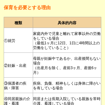
保育を必要とする理由
種類
具体的内容
家庭内外で児童と離れて家事以外の労働
をしている場合
①就労
（最低1ヶ月に12日、1日に4時間以上の
労働をしていること）
母親が妊娠中であるか、出産後間もない
場合
②妊娠・出産
（出産月を除く、産前3ヶ月、産後6ヶ
月）
③保護者の疾
疾病、負傷、精神もしくは身体に障がい
病・障害
を有している場合
④同居親族の介
同居または長期入院している親族を常時
護・看護
介護、看護している場合