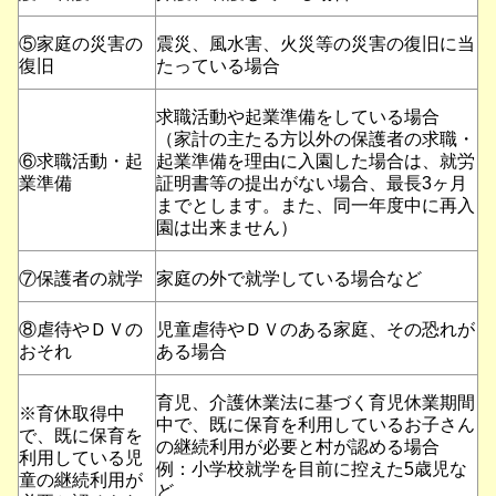
⑤家庭の災害の
震災、風水害、火災等の災害の復旧に当
復旧
たっている場合
求職活動や起業準備をしている場合
（家計の主たる方以外の保護者の求職・
⑥求職活動・起
起業準備を理由に入園した場合は、就労
業準備
証明書等の提出がない場合、最長3ヶ月
までとします。また、同一年度中に再入
園は出来ません）
⑦保護者の就学
家庭の外で就学している場合など
⑧虐待やＤＶの
児童虐待やＤＶのある家庭、その恐れが
おそれ
ある場合
育児、介護休業法に基づく育児休業期間
※育休取得中
中で、既に保育を利用しているお子さん
で、既に保育を
の継続利用が必要と村が認める場合
利用している児
例：小学校就学を目前に控えた5歳児な
童の継続利用が
ど