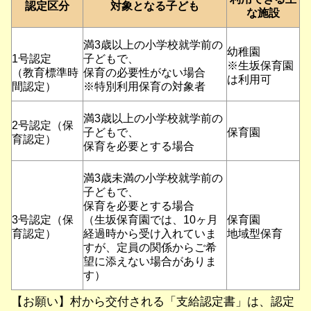
認定区分
対象となる子ども
な施設
満3歳以上の小学校就学前の
幼稚園
1号認定
子どもで、
※生坂保育園
（教育標準時
保育の必要性がない場合
は利用可
間認定）
※特別利用保育の対象者
満3歳以上の小学校就学前の
2号認定（保
子どもで、
保育園
育認定）
保育を必要とする場合
満3歳未満の小学校就学前の
子どもで、
保育を必要とする場合
3号認定（保
（生坂保育園では、10ヶ月
保育園
育認定）
経過時から受け入れていま
地域型保育
すが、定員の関係からご希
望に添えない場合がありま
す）
【お願い】村から交付される「支給認定書」は、認定