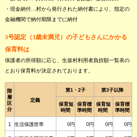
・現金納付…村から発行された納付書により、指定の
金融機関で納付期限までに納付
3号認定（3歳未満児）の子どもさんにかかる
保育料は
保護者の所得額に応じ、生坂村利用者負担額一覧表の
とおり保育料が決定されております。
第1・2子
第3子以降
階
層
定義
区
保育短
保育標
保育短
保育標
分
時間
準時間
時間
準時間
1
生活保護世帯
0円
0円
0円
0円