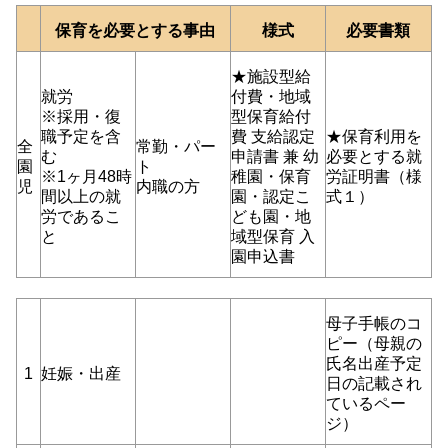
保育を必要とする事由
様式
必要書類
★施設型給
就労
付費・地域
※採用・復
型保育給付
職予定を含
費 支給認定
★保育利用を
全
常勤・パー
む
申請書 兼 幼
必要とする就
園
ト
※1ヶ月48時
稚園・保育
労証明書（様
児
内職の方
間以上の就
園・認定こ
式１）
労であるこ
ども園・地
と
域型保育 入
園申込書
母子手帳のコ
ピー（母親の
氏名出産予定
1
妊娠・出産
日の記載され
ているペー
ジ）