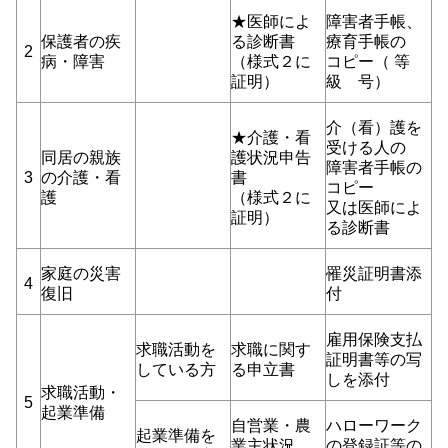
★医師によ
障害者手帳、
保護者の疾
る診断書
療育手帳の
2
病・障害
（様式２に
コピー（ 等
証明）
級 号）
介（看）護を
★介護・看
受ける人の
同居の親族
護状況申告
障害者手帳の
3
の介護・看
書
コピー
護
（様式２に
又は医師によ
証明）
る診断書
家庭の災害
罹災証明書添
4
復旧
付
雇用保険支払
求職活動を
求職に関す
証明書等の写
している方
る申立書
しを添付
求職活動・
5
起業準備
自営業・農
ハローワーク
起業準備を
業主状況
の登録証等の