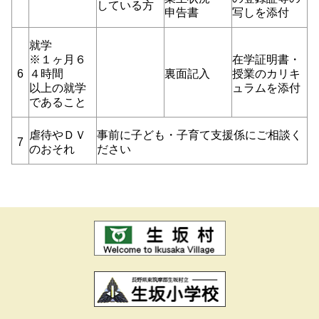
している方
申告書
写しを添付
就学
※１ヶ月６
在学証明書・
6
４時間
裏面記入
授業のカリキ
以上の就学
ュラムを添付
であること
虐待やＤＶ
事前に子ども・子育て支援係にご相談く
7
のおそれ
ださい