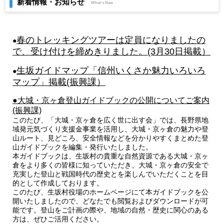
新着情報・お知らせ
What's New
春のトレッキングツアーは定員になりましたの
●
で、受け付けを締めきりました。(3月30日掲載）
生坂ガイドマップ「信州いくさか魅力いろいろ
●
マップ」掲載(振興課）
●大城・京ヶ倉登山ガイドブックの公開についてご案内
(振興課)
このたび、「大城・京ヶ倉を広く世に出す会」では、長野県地
域発元気づくり支援金事業を活用し、大城・京ヶ倉の魅力や登
山ルート、見どころ、安全情報などを分かりやすくまとめた登
山ガイドブックを編集・発行いたしました。
本ガイドブックは、生坂村の貴重な自然資源である大城・京ヶ
倉をより多くの皆様に知っていただき、大城・京ヶ倉の安全で
充実した登山と戦国時代の歴史とを楽しんでいただくことを目
的として作成しております。
このたび、生坂村役場のホームページにて本ガイドブックを公
開いたしましたので、どなたでも閲覧およびダウンロードが可
能です。登山をご計画の際や、地域の自然・歴史に関心のある
方は、ぜひご活用ください。